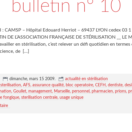
bulletin n° 10
al : CAMSP – Hôpital Edouard Herriot – 69437 LYON cedex 03 1
TIN DE L’ASSOCIATION FRANÇAISE DE STÉRILISATION __ LE 
iller en stérilisation, c’est relever un défi quotidien en termes
icience, de
[…]
,
dimanche, mars 15 2009
.
actualité en stérilisation
sterilisation
AFS
assurance qualité
bloc operatoire
CEFH
dentiste
des
mation
Goullet
management
Marseille
personnel
pharmacien
prions
p
ue fongique
sterilisation centrale
usage unique
aire