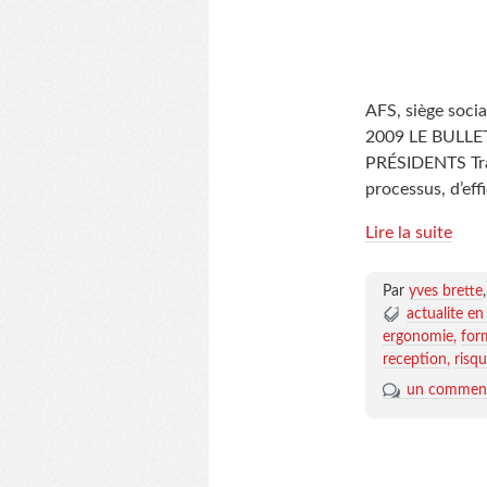
AFS, siège soci
2009 LE BULLE
PRÉSIDENTS Trava
processus, d’eff
Lire la suite
Par
yves brette
actualite en 
ergonomie
for
reception
risq
un comment