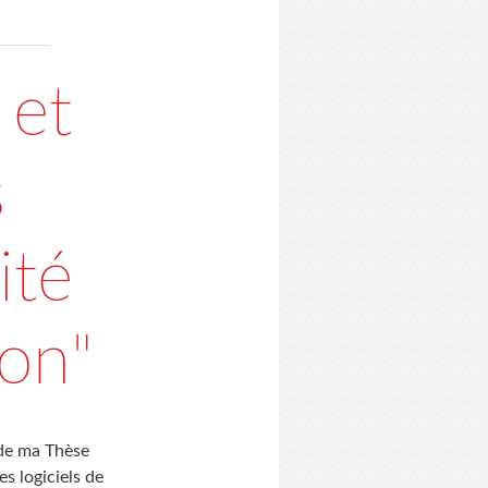
 et
s
ité
ion"
e de ma Thèse
s logiciels de