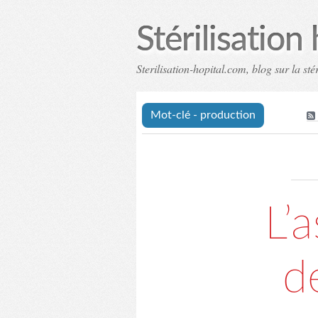
Stérilisation 
Sterilisation-hopital.com, blog sur la stér
Mot-clé - production
L’
de