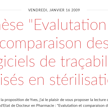
VENDREDI, JANVIER 16 2009
èse "Evalutation
comparaison de
giciels de traçabil
lisés en stérilisat
 la proposition de Yves, j'ai le plaisir de vous proposer la lectur
 d'Etat de Docteur en Pharmacie : "Evalutation et comparaison de