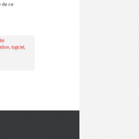
e de ce
ité
ation
logiciel