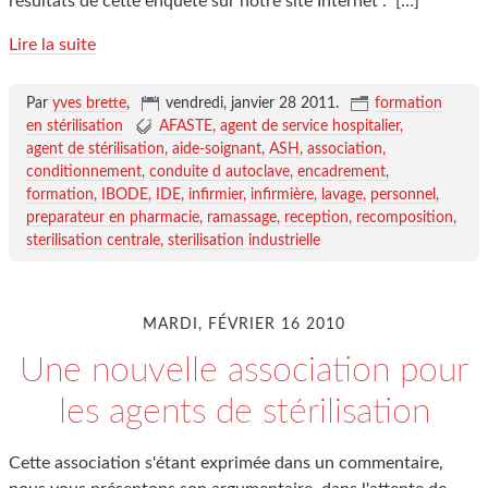
résultats de cette enquête sur notre site Internet :
[…]
Lire la suite
Par
yves brette
,
vendredi, janvier 28 2011
.
formation
en stérilisation
AFASTE
agent de service hospitalier
agent de stérilisation
aide-soignant
ASH
association
conditionnement
conduite d autoclave
encadrement
formation
IBODE
IDE
infirmier
infirmière
lavage
personnel
preparateur en pharmacie
ramassage
reception
recomposition
sterilisation centrale
sterilisation industrielle
MARDI, FÉVRIER 16 2010
Une nouvelle association pour
les agents de stérilisation
Cette association s'étant exprimée dans un commentaire,