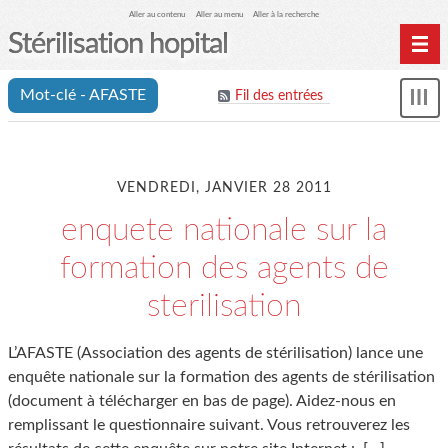
Aller au contenu
Aller au menu
Aller à la recherche
Stérilisation hopital
Home
Mot-clé - AFASTE
Fil des entrées
Affi
Archives
le
me
VENDREDI, JANVIER 28 2011
enquete nationale sur la
formation des agents de
sterilisation
L’AFASTE (Association des agents de stérilisation) lance une
enquête nationale sur la formation des agents de stérilisation
(document à télécharger en bas de page). Aidez-nous en
remplissant le questionnaire suivant. Vous retrouverez les