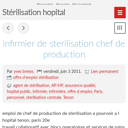
Aller au contenu
Aller au menu
Aller à la recherche
Stérilisation hopital
Home
-
Affi
Archives
le
me
infirmier de sterilisation chef de
production
Par
yves brette
,
vendredi, juin 3 2011
.
Lien permanent
offre d'emploi stérilisation
agent de stérilisation
AP-HP
assurance qualité
hopital public
infirmier
infirmière
offre d emploi
Paris
personnel
sterilisation centrale
Tenon
emploi de chef de production de sterilisation a pourvoir a l
hopital tenon, paris 20e
travail collaboratif avec blocs operatoires et services de soins