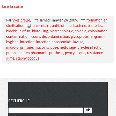
Lire la suite
Par
yves brette
,
samedi, janvier 24 2009
.
formation en
stérilisation
alimentaire
antibiotique
bacterie
bactéries
biocide
biofilm
biofouling
biotechnologie
colonie
colonisation
contamination
cours
decontamination
glycoproteine
gram -
hygiene
infection
infection nosocomiale
lavage
micro-organisme
mucoviscidose
nettoyage
pre-desinfection
preparateur en pharmacie
prothese
pyocyanique
resistance
slime
staphylocoque
Menu
RECHERCHE