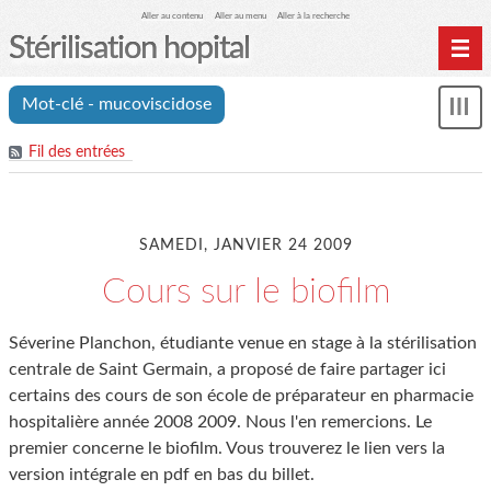
Aller au contenu
Aller au menu
Aller à la recherche
Stérilisation hopital
Home
Mot-clé - mucoviscidose
Affi
Archives
le
Fil des entrées
me
SAMEDI, JANVIER 24 2009
Cours sur le biofilm
Séverine Planchon, étudiante venue en stage à la stérilisation
centrale de Saint Germain, a proposé de faire partager ici
certains des cours de son école de préparateur en pharmacie
hospitalière année 2008 2009. Nous l'en remercions. Le
premier concerne le biofilm. Vous trouverez le lien vers la
version intégrale en pdf en bas du billet.