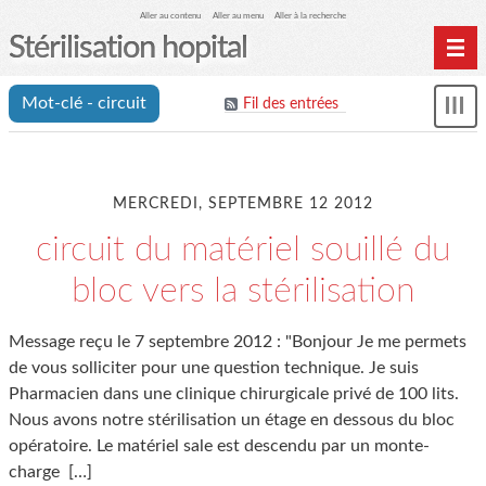
Aller au contenu
Aller au menu
Aller à la recherche
Stérilisation hopital
Home
Mot-clé - circuit
Fil des entrées
Affi
Archives
le
me
MERCREDI, SEPTEMBRE 12 2012
circuit du matériel souillé du
bloc vers la stérilisation
Message reçu le 7 septembre 2012 : "Bonjour Je me permets
de vous solliciter pour une question technique. Je suis
Pharmacien dans une clinique chirurgicale privé de 100 lits.
Nous avons notre stérilisation un étage en dessous du bloc
opératoire. Le matériel sale est descendu par un monte-
charge
[…]