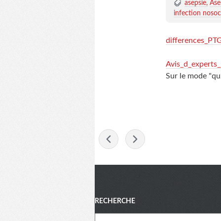
asepsie
Ase
infection noso
differences_PT
Avis_d_experts_
Sur le mode "qui
-
Menu
RECHERCHE