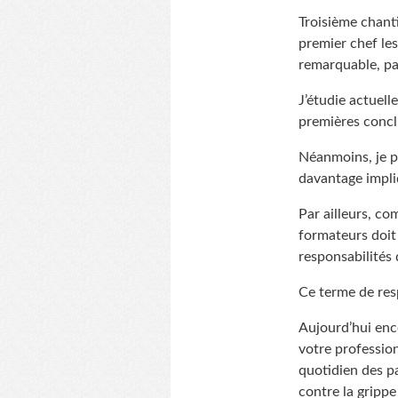
Troisième chanti
premier chef les
remarquable, par
J’étudie actuell
premières conc
Néanmoins, je pe
davantage impliq
Par ailleurs, c
formateurs doit 
responsabilités 
Ce terme de resp
Aujourd’hui enco
votre profession
quotidien des pa
contre la gripp