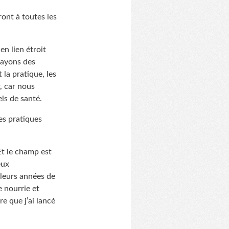
ront à toutes les
en lien étroit
 ayons des
 la pratique, les
, car nous
ls de santé.
les pratiques
Et le champ est
eux
 leurs années de
e nourrie et
e que j’ai lancé