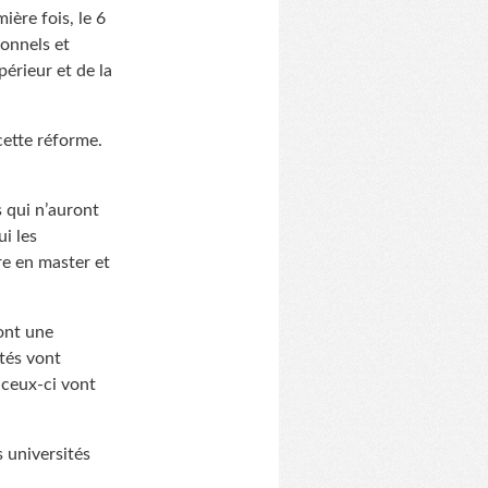
ière fois, le 6
ionnels et
périeur et de la
cette réforme.
s qui n’auront
ui les
re en master et
ont une
tés vont
 ceux-ci vont
s universités