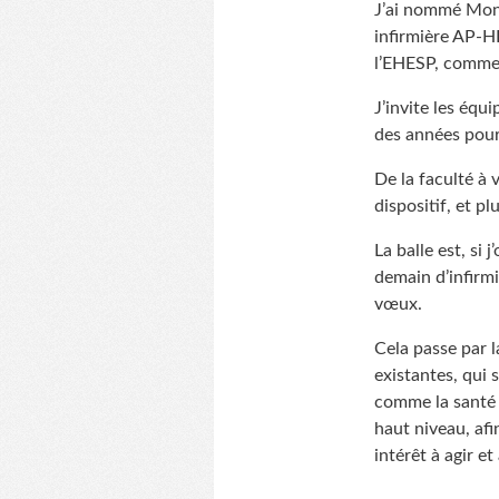
J’ai nommé Moniq
infirmière AP-H
l’EHESP, comme 
J’invite les équ
des années pour
De la faculté à 
dispositif, et pl
La balle est, si
demain d’infirmi
vœux.
Cela passe par l
existantes, qui 
comme la santé p
haut niveau, afi
intérêt à agir et