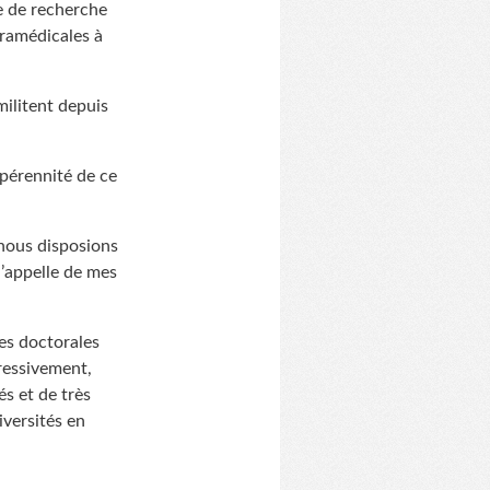
e de recherche
aramédicales à
militent depuis
 pérennité de ce
e nous disposions
j’appelle de mes
les doctorales
gressivement,
és et de très
iversités en