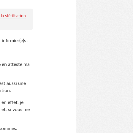
la stérilisation
infirmier(e)s :
e en atteste ma
est aussi une
ation.
en effet, je
 et, si vous me
y sommes.