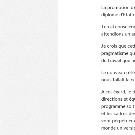
La promotion d’é
diplôme d’Etat 
J’en ai conscien
attendions un a
Je crois que cet
pragmatisme qui 
du travail que 
Le nouveau référ
nous fallait la c
A cet égard, je 
directions et é
programme soit m
et les cadres de
vont perpétuer c
monde universita