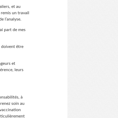
liers, et au
 remis un travail
e l’analyse.
rai part de mes
s doivent être
ageurs et
érence, leurs
nsabilités, à
prenez soin au
 vaccination
rticulièrement