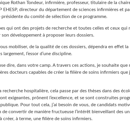
ue Rothan Tondeur, infirmière, professeur, titulaire de la chair
P EHESP, directeur du département de sciences infirmières et p
présidente du comité de sélection de ce programme.
ipes qui ont des projets de recherche et toutes celles et ceux qui 
 son développement à proposer leurs dossiers.
vous mobiliser, de la qualité de ces dossiers, dépendra en effet la
us largement, l’essor d’une discipline.
 j’ose dire, dans votre camp. A travers ces actions, je souhaite qu
ères docteurs capables de créer la filière de soins infirmiers que 
a recherche hospitalière, cela passe par des thèses dans des éco
sont exigeantes, prônent l’excellence, et se sont construites pro
ublique. Pour tout cela, j’ai besoin de vous, de candidats motiv
n de convertir de manière fructueuse l’intérêt bienveillant des un
 à créer, à terme, une filière de soins infirmiers.