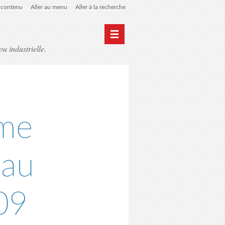
u contenu
Aller au menu
Aller à la recherche
ou industrielle.
Home
Archives
ame
 au
09