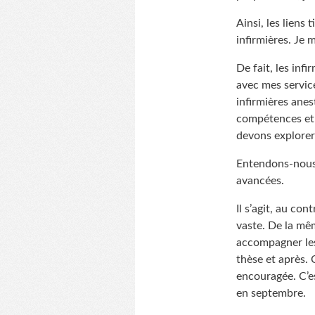
Ainsi, les liens
infirmières. Je m
De fait, les infi
avec mes service
infirmières anes
compétences et 
devons explorer
Entendons-nous b
avancées.
Il s’agit, au co
vaste. De la mê
accompagner les
thèse et après. 
encouragée. C’es
en septembre.