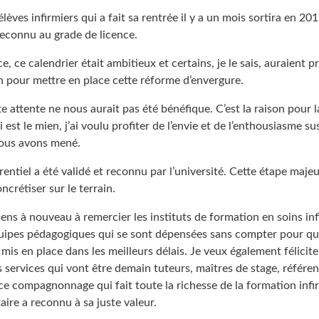
lèves infirmiers qui a fait sa rentrée il y a un mois sortira en 20
reconnu au grade de licence.
ce, ce calendrier était ambitieux et certains, je le sais, auraient 
n pour mettre en place cette réforme d’envergure.
te attente ne nous aurait pas été bénéfique. C’est la raison pour l
est le mien, j’ai voulu profiter de l’envie et de l’enthousiasme sus
nous avons mené.
entiel a été validé et reconnu par l’université. Cette étape majeur
oncrétiser sur le terrain.
tiens à nouveau à remercier les instituts de formation en soins inf
quipes pédagogiques qui se sont dépensées sans compter pour q
is en place dans les meilleurs délais. Je veux également féliciter
s services qui vont être demain tuteurs, maîtres de stage, référents
e compagnonnage qui fait toute la richesse de la formation infir
ire a reconnu à sa juste valeur.