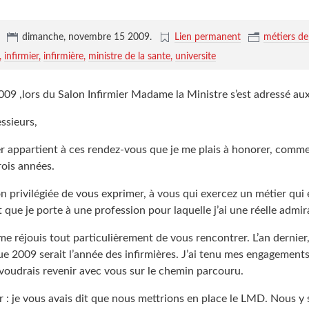
,
dimanche, novembre 15 2009
.
Lien permanent
métiers de 
infirmier
infirmière
ministre de la sante
universite
09 ,lors du Salon Infirmier Madame la Ministre s’est adressé aux 
ssieurs,
ier appartient à ces rendez-vous que je me plais à honorer, comm
rois années.
ion privilégiée de vous exprimer, à vous qui exercez un métier qui 
êt que je porte à une profession pour laquelle j’ai une réelle admir
me réjouis tout particulièrement de vous rencontrer. L’an dernier, 
ue 2009 serait l’année des infirmières. J’ai tenu mes engagements
 voudrais revenir avec vous sur le chemin parcouru.
r : je vous avais dit que nous mettrions en place le LMD. Nous 