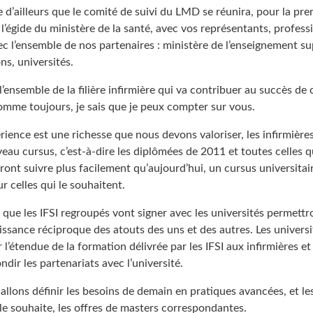
d’ailleurs que le comité de suivi du LMD se réunira, pour la prem
’égide du ministère de la santé, avec vos représentants, profess
ec l’ensemble de nos partenaires : ministère de l’enseignement su
ns, universités.
l’ensemble de la filière infirmière qui va contribuer au succès de 
comme toujours, je sais que je peux compter sur vous.
rience est une richesse que nous devons valoriser, les infirmière
veau cursus, c’est-à-dire les diplômées de 2011 et toutes celles q
ont suivre plus facilement qu’aujourd’hui, un cursus universitai
r celles qui le souhaitent.
que les IFSI regroupés vont signer avec les universités permettr
ssance réciproque des atouts des uns et des autres. Les universi
l’étendue de la formation délivrée par les IFSI aux infirmières et
dir les partenariats avec l’université.
llons définir les besoins de demain en pratiques avancées, et le
le souhaite, les offres de masters correspondantes.