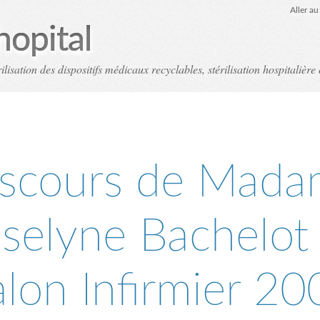
Aller a
hopital
ilisation des dispositifs médicaux recyclables, stérilisation hospitalière 
scours de Mad
selyne Bachelot
alon Infirmier 20