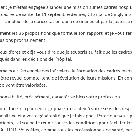
er : je m’étais engagée à lancer une mission sur les cadres hospita
 cadres de santé. Le 11 septembre dernier, Chantal de Singly m’a
 l’ampleur de la concertation qui a été menée et par la justesse d
ement les 36 propositions que formule son rapport, et je vous fe
lusions prochainement.
ux d’ores et déjà vous dire que je souscris au fait que les cadre
ués dans les décisions de l’hôpital.
omme pour l’ensemble des infirmiers, la formation des cadres man
être revue, compte-tenu de l’évolution de leurs missions. En coh
doivent être valorisées.
onsabilité, précisément, caractérise bien votre profession.
re, face à la pandémie grippale, c’est bien à votre sens des respo
nalisme et à votre générosité que je fais appel. Parce que vous 
tients, j’ai souhaité réunir toutes les conditions pour faciliter la
e A H1N1. Vous êtes, comme tous les professionnels de santé, pa