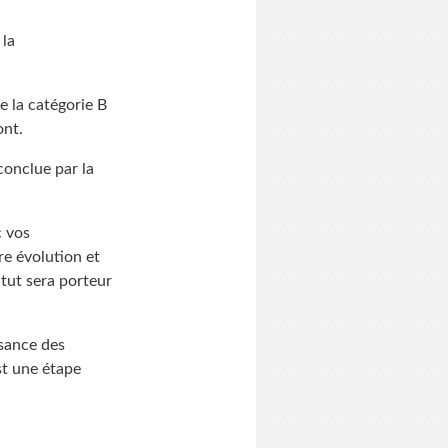
 la
de la catégorie B
ont.
conclue par la
c vos
re évolution et
atut sera porteur
ssance des
est une étape