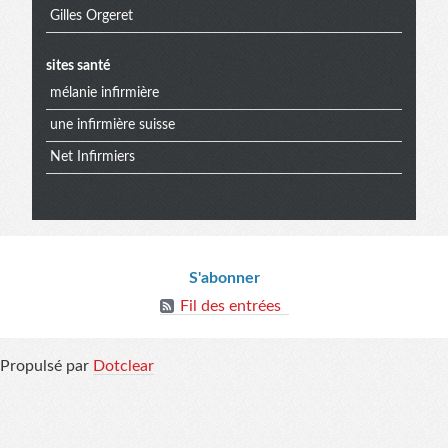
Gilles Orgeret
extra
sites santé
mélanie infirmière
une infirmière suisse
Net Infirmiers
Informations
S'abonner
Fil des entrées
Propulsé par
Dotclear