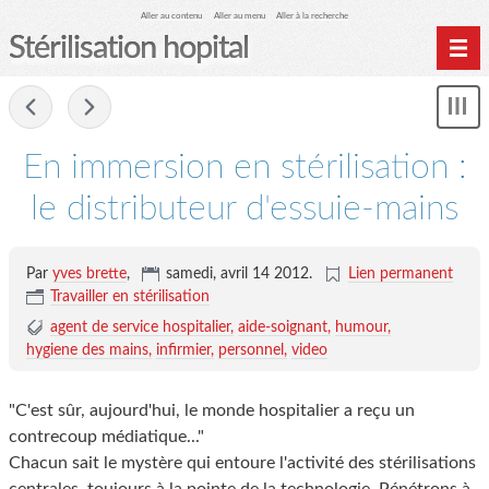
Aller au contenu
Aller au menu
Aller à la recherche
Stérilisation hopital
Home
-
Affi
Archives
le
me
En immersion en stérilisation :
le distributeur d'essuie-mains
Par
yves brette
,
samedi, avril 14 2012
.
Lien permanent
Travailler en stérilisation
agent de service hospitalier
aide-soignant
humour
hygiene des mains
infirmier
personnel
video
"C'est sûr, aujourd'hui, le monde hospitalier a reçu un
contrecoup médiatique..."
Chacun sait le mystère qui entoure l'activité des stérilisations