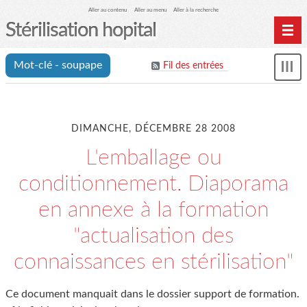
Aller au contenu
Aller au menu
Aller à la recherche
Stérilisation hopital
Home
Mot-clé - soupape
Fil des entrées
Affi
Archives
le
me
DIMANCHE, DÉCEMBRE 28 2008
L'emballage ou
conditionnement. Diaporama
en annexe à la formation
"actualisation des
connaissances en stérilisation"
Ce document manquait dans le dossier support de formation.