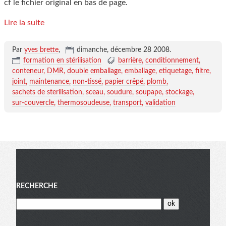
cf le fichier original en bas de page.
Lire la suite
Par
yves brette
,
dimanche, décembre 28 2008
.
formation en stérilisation
barrière
conditionnement
conteneur
DMR
double emballage
emballage
etiquetage
filtre
joint
maintenance
non-tissé
papier crêpé
plomb
sachets de sterilisation
sceau
soudure
soupape
stockage
sur-couvercle
thermosoudeuse
transport
validation
Menu
RECHERCHE