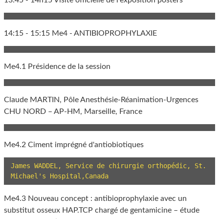
13:45 - 14h15 Visite officielle de l'exposition posters
14:15 - 15:15 Me4 - ANTIBIOPROPHYLAXIE
Me4.1 Présidence de la session
Claude MARTIN, Pôle Anesthésie-Réanimation-Urgences
CHU NORD – AP-HM, Marseille, France
Me4.2 Ciment imprégné d'antiobiotiques
James WADDEL, Service de chirurgie orthopédic, St. 
Michael's Hospital,Canada
Me4.3 Nouveau concept : antibioprophylaxie avec un
substitut osseux HAP.TCP chargé de gentamicine – étude