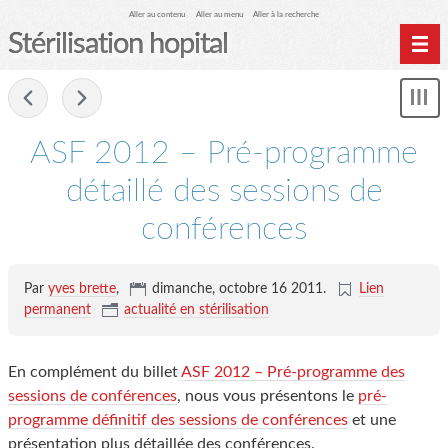
Aller au contenu
Aller au menu
Aller à la recherche
Stérilisation hopital
Home
-
Affi
Archives
le
me
ASF 2012 – Pré-programme
détaillé des sessions de
conférences
Par
yves brette
,
dimanche, octobre 16 2011
.
Lien
permanent
actualité en stérilisation
En complément du billet
ASF 2012 – Pré-programme des
sessions de conférences
, nous vous présentons le
pré-
programme définitif des sessions de conférences
et une
présentation plus détaillée des conférences.